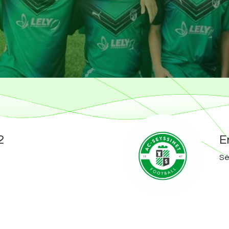
2
E
Sé