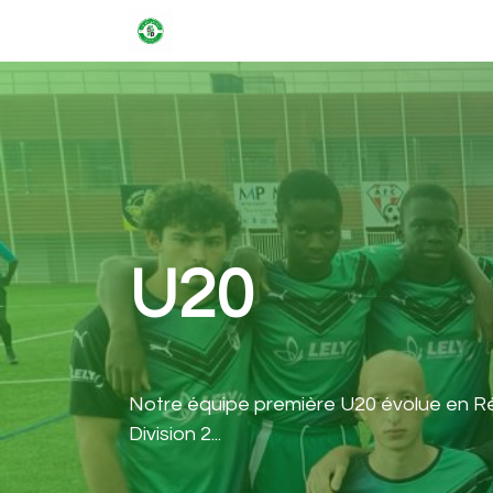
ACCUEIL
LE CLUB
NATIONAL 3
U20
Notre équipe première U20 évolue en Rég
Division 2...