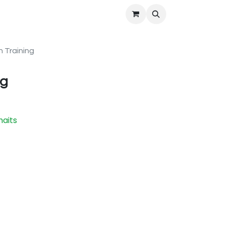
TACT
ACTUS
 Training
ng
haits